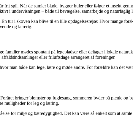
r frit spil. Når de samler blade, bygger huler eller følger et insekt g
ktivt i undervisningen – både til bevægelse, samarbejde og naturfaglig 
En tur i skoven kan blive til en lille opdagelsesrejse: Hvor mange fors
vende og lærerig.
amilier mødes spontant på legepladser eller deltager i lokale naturak
 affaldsindsamlinger eller friluftsdage arrangeret af foreninger.
ed, hvor man både kan lege, lære og møde andre. For forældre kan det væ
. Foråret bringer blomster og fuglesang, sommeren byder på picnic og bad
ne muligheder for leg og læring.
tåelse for miljø og bæredygtighed. Det kan være så enkelt som at samle bl