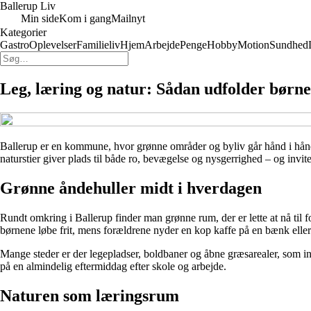
Ballerup Liv
Min side
Kom i gang
Mailnyt
Kategorier
Gastro
Oplevelser
Familieliv
Hjem
Arbejde
Penge
Hobby
Motion
Sundhed
Leg, læring og natur: Sådan udfolder børne
Ballerup er en kommune, hvor grønne områder og byliv går hånd i hånd
naturstier giver plads til både ro, bevægelse og nysgerrighed – og invi
Grønne åndehuller midt i hverdagen
Rundt omkring i Ballerup finder man grønne rum, der er lette at nå til
børnene løbe frit, mens forældrene nyder en kop kaffe på en bænk eller 
Mange steder er der legepladser, boldbaner og åbne græsarealer, som in
på en almindelig eftermiddag efter skole og arbejde.
Naturen som læringsrum