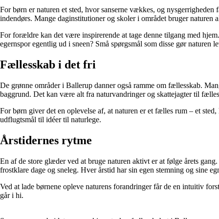
For børn er naturen et sted, hvor sanserne vækkes, og nysgerrigheden få
indendørs. Mange daginstitutioner og skoler i området bruger naturen a
For forældre kan det være inspirerende at tage denne tilgang med hjem. 
egernspor egentlig ud i sneen? Små spørgsmål som disse gør naturen le
Fællesskab i det fri
De grønne områder i Ballerup danner også ramme om fællesskab. Mange f
baggrund. Det kan være alt fra naturvandringer og skattejagter til fælles
For børn giver det en oplevelse af, at naturen er et fælles rum – et st
udflugtsmål til idéer til naturlege.
Årstidernes rytme
En af de store glæder ved at bruge naturen aktivt er at følge årets gang
frostklare dage og sneleg. Hver årstid har sin egen stemning og sine eg
Ved at lade børnene opleve naturens forandringer får de en intuitiv fors
går i hi.