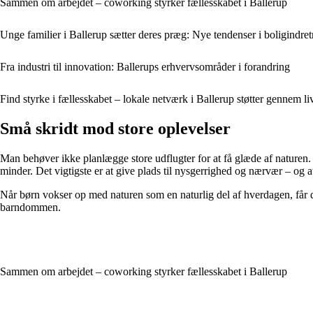
Sammen om arbejdet – coworking styrker fællesskabet i Ballerup
Unge familier i Ballerup sætter deres præg: Nye tendenser i boligindre
Fra industri til innovation: Ballerups erhvervsområder i forandring
Find styrke i fællesskabet – lokale netværk i Ballerup støtter gennem li
Små skridt mod store oplevelser
Man behøver ikke planlægge store udflugter for at få glæde af naturen.
minder. Det vigtigste er at give plads til nysgerrighed og nærvær – og a
Når børn vokser op med naturen som en naturlig del af hverdagen, får d
barndommen.
Sammen om arbejdet – coworking styrker fællesskabet i Ballerup