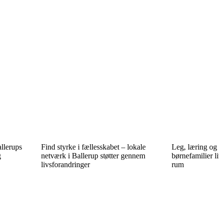
allerups
Find styrke i fællesskabet – lokale
Leg, læring og 
g
netværk i Ballerup støtter gennem
børnefamilier l
livsforandringer
rum