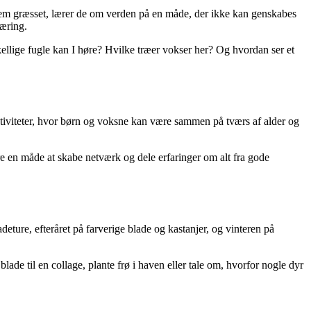
ennem græsset, lærer de om verden på en måde, der ikke kan genskabes
læring.
kellige fugle kan I høre? Hvilke træer vokser her? Og hvordan ser et
tiviteter, hvor børn og voksne kan være sammen på tværs af alder og
re en måde at skabe netværk og dele erfaringer om alt fra gode
eture, efteråret på farverige blade og kastanjer, og vinteren på
ade til en collage, plante frø i haven eller tale om, hvorfor nogle dyr