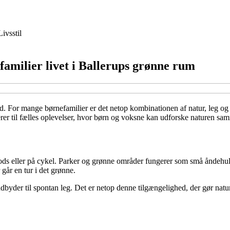
Livsstil
familier livet i Ballerups grønne rum
. For mange børnefamilier er det netop kombinationen af natur, leg og
terer til fælles oplevelser, hvor børn og voksne kan udforske naturen sa
 fods eller på cykel. Parker og grønne områder fungerer som små åndehu
går en tur i det grønne.
dbyder til spontan leg. Det er netop denne tilgængelighed, der gør natu