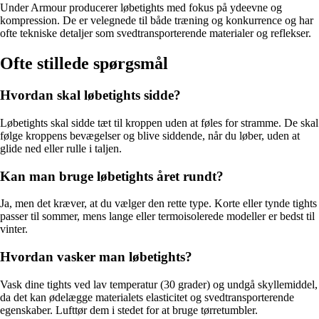
Under Armour producerer løbetights med fokus på ydeevne og
kompression. De er velegnede til både træning og konkurrence og har
ofte tekniske detaljer som svedtransporterende materialer og reflekser.
Ofte stillede spørgsmål
Hvordan skal løbetights sidde?
Løbetights skal sidde tæt til kroppen uden at føles for stramme. De skal
følge kroppens bevægelser og blive siddende, når du løber, uden at
glide ned eller rulle i taljen.
Kan man bruge løbetights året rundt?
Ja, men det kræver, at du vælger den rette type. Korte eller tynde tights
passer til sommer, mens lange eller termoisolerede modeller er bedst til
vinter.
Hvordan vasker man løbetights?
Vask dine tights ved lav temperatur (30 grader) og undgå skyllemiddel,
da det kan ødelægge materialets elasticitet og svedtransporterende
egenskaber. Lufttør dem i stedet for at bruge tørretumbler.