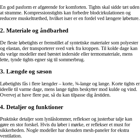
En god pasform er afgørende for komforten. Tights skal sidde tæt uden
at stramme. Kompressionstights kan forbedre blodcirkulationen og
reducere muskeltræthed, hvilket især er en fordel ved længere løbeture.
2. Materiale og åndbarhed
De fleste løbetights er fremstillet af syntetiske materialer som polyester
og elastan, der transporterer sved væk fra kroppen. Til kolde dage kan
du vælge modeller med børstet inderside eller termomateriale, mens
lette, tynde tights egner sig til sommerbrug.
3. Længde og sæson
Løbetights fås i flere længder – korte, ¾-lange og lange. Korte tights er
ideelle til varme dage, mens lange tights beskytter mod kulde og vind.
Overvej at have flere par, så du kan tilpasse dig årstiden.
4. Detaljer og funktioner
Praktiske detaljer som lynlåslommer, reflekser og justerbar talje kan
gøre en stor forskel. Hvis du løber i mørke, er reflekser et must for
sikkerheden. Nogle modeller har desuden mesh-paneler for ekstra
ventilation.