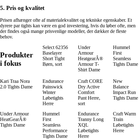
5. Pris og kvalitet
Prisen afhænger ofte af materialekvalitet og tekniske egenskaber. Et
dyrere par tights kan være en god investering, hvis du løber ofte, men
der findes også mange prisvenlige modeller, der dækker de fleste
behov.
Select 62356
Under
Hummel
Baselayer
Armour
First
Produkter
Short Tight
HeatgearÂ®
Seamless
i fokus
Børn, sort
Armour T-
Tights Dame
Shirt Dame
Kari Traa Nora
Endurance
Craft CORE
New
2.0 Tights Dame
Painswick
Dry Active
Balance
Winter
Comfort
Impact Run
Løbetights
Pant Herre,
Tights Dame
Herre
sort
Under Armour
Hummel
Endurance
Craft Warm
HeatGearÂ®
First
Tranny Long
Train
Tights Dame
Seamless
XQL
Løbetights
Performance
Løbetights
Herre
Tights Dame
Herre